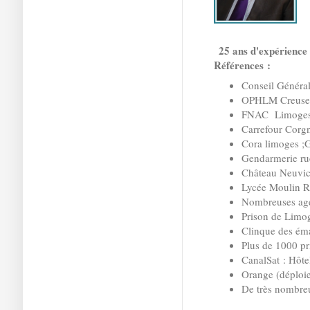
25 ans d'expérience 
Références :
Conseil Général
OPHLM Creuse
FNAC Limoges
Carrefour Corgn
Cora limoges ;
Gendarmerie rue
Château Neuvic 
Lycée Moulin R
Nombreuses age
Prison de Limog
Clinque des ém
Plus de 1000 pr
CanalSat : Hôtel
Orange (déplo
De très nombreu